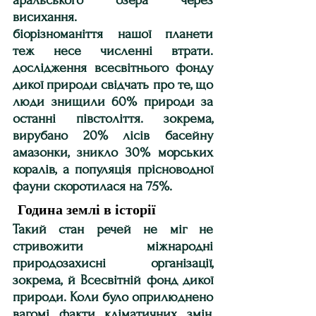
висихання.
біорізноманіття нашої планети 
теж несе численні втрати. 
дослідження всесвітнього фонду 
дикої природи свідчать про те, що 
люди знищили 60% природи за 
останні півстоліття. зокрема, 
вирубано 20% лісів басейну 
амазонки, зникло 30% морських 
коралів, а популяція прісноводної 
фауни скоротилася на 75%.
Година землі в історії
Такий стан речей не міг не 
стривожити міжнародні 
природозахисні організації, 
зокрема, й Всесвітній фонд дикої 
природи. Коли було оприлюднено 
вагомі факти кліматичних змін, 