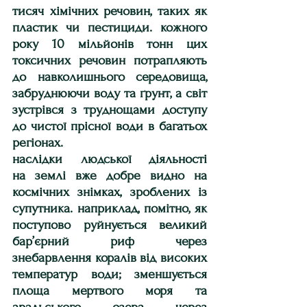
тисяч хімічних речовин, таких як 
пластик чи пестициди. кожного 
року 10 мільйонів тонн цих 
токсичних речовин потрапляють 
до навколишнього середовища, 
забруднюючи воду та ґрунт, а світ 
зустрівся з труднощами доступу 
до чистої прісної води в багатьох 
регіонах.
наслідки людської діяльності 
на землі вже добре видно на 
космічних знімках, зроблених із 
супутника. наприклад, помітно, як 
поступово руйнується великий 
бар’єрний риф через 
знебарвлення коралів від високих 
температур води; зменшується 
площа мертвого моря та 
аральського озера через 