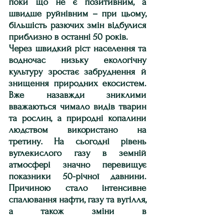
поки що не є позитивним, а 
швидше руйнівним – при цьому, 
більшість разючих змін відбулися 
приблизно в останні 50 років.
Через швидкий ріст населення та 
водночас низьку екологічну 
культуру зростає забруднення й 
знищення природних екосистем. 
Вже назавжди зниклими 
вважаються чимало видів тварин 
та рослин, а природні копалини 
людством використано на 
третину. На сьогодні рівень 
вуглекислого газу в земній 
атмосфері значно перевищує 
показники 50-річної давнини. 
Причиною стало інтенсивне 
спалювання нафти, газу та вугілля, 
а також зміни в 