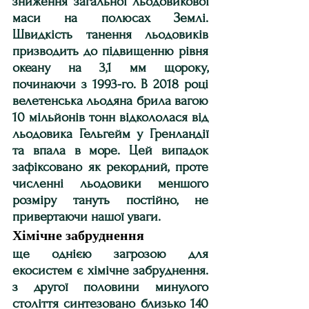
зниження загальної льодовикової 
маси на полюсах Землі. 
Швидкість танення льодовиків 
призводить до підвищенню рівня 
океану на 3,1 мм щороку, 
починаючи з 1993-го. В 2018 році 
велетенська льодяна брила вагою 
10 мільйонів тонн відкололася від 
льодовика Гельгейм у Гренландії 
та впала в море. Цей випадок 
зафіксовано як рекордний, проте 
численні льодовики меншого 
розміру тануть постійно, не 
привертаючи нашої уваги. 
Хімічне забруднення
ще однією загрозою для 
екосистем є хімічне забруднення. 
з другої половини минулого 
століття синтезовано близько 140 