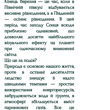
Кінець березня — це час, коли в 
Північній півкулі відбувається 
весняне рівнодення, а в Південній 
— осіннє рівнодення. В цей 
період час заходу Сонця всюди 
приблизно однаковий, що 
дозволяє досягти найбільшого 
візуального ефекту на планеті 
при одночасному вимкненні 
світла
Що це за подія?
Природа є основою нашого життя, 
проте в останні десятиліття 
людство знищує її надто 
швидкими темпами — зростає 
використання енергоресурсів, 
забруднюються вода й ґрунти, в 
атмосфері збільшується вміст 
парникових газів. Все це 