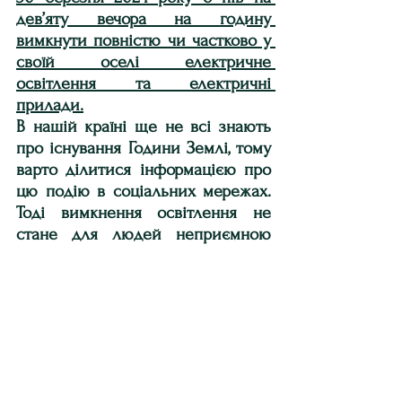
дев’яту вечора на годину 
вимкнути повністю чи частково у 
своїй оселі електричне 
освітлення та електричні 
прилади.
В нашій країні ще не всі знають 
про існування Години Землі, тому 
варто ділитися інформацією про 
цю подію в соціальних мережах. 
Тоді вимкнення освітлення не 
стане для людей неприємною 
несподіванкою, а навпаки, 
спонукає приєднатися до 
всесвітньої акції.
Щоб провести годину без 
електричного освітлення приємно 
і з користю, можна влаштувати 
затишну сімейну вечерю при 