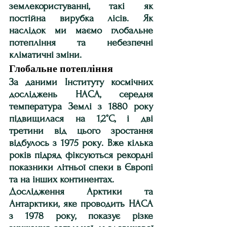
землекористуванні, такі як 
постійна вирубка лісів. Як 
наслідок ми маємо глобальне 
потепління та небезпечні 
кліматичні зміни.
Глобальне потепління
За даними Інституту космічних 
досліджень НАСА, середня 
температура Землі з 1880 року 
підвищилася на 1,2°С, і дві 
третини від цього зростання 
відбулось з 1975 року. Вже кілька 
років підряд фіксуються рекордні 
показники літньої спеки в Європі 
та на інших континентах. 
Дослідження Арктики та 
Антарктики, яке проводить НАСА 
з 1978 року, показує різке 