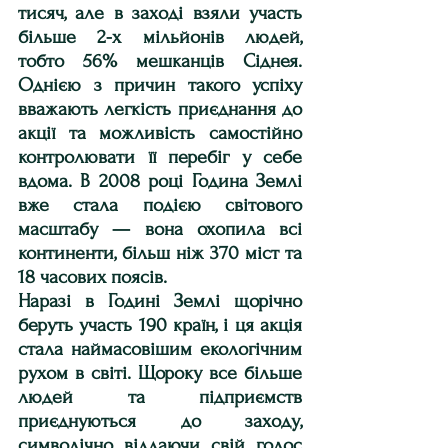
тисяч, але в заході взяли участь 
більше 2-х мільйонів людей, 
тобто 56% мешканців Сіднея. 
Однією з причин такого успіху 
вважають легкість приєднання до 
акції та можливість самостійно 
контролювати її перебіг у себе 
вдома. В 2008 році Година Землі 
вже стала подією світового 
масштабу — вона охопила всі 
континенти, більш ніж 370 міст та 
18 часових поясів.
Наразі в Годині Землі щорічно 
беруть участь 190 країн, і ця акція 
стала наймасовішим екологічним 
рухом в світі. Щороку все більше 
людей та підприємств 
приєднуються до заходу, 
символічно віддаючи свій голос 