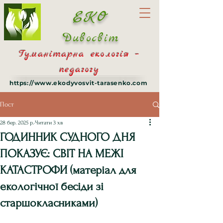
ЕКО
Дивосвіт
Гуманітарна екологія –
педагогу
https://www.ekodyvosvit-tarasenko.com
Пост
28 бер. 2025 р.
Читати 3 хв
ГОДИННИК СУДНОГО ДНЯ
ПОКАЗУЄ: СВІТ НА МЕЖІ
КАТАСТРОФИ (матеріал для
екологічної бесіди зі
старшокласниками)