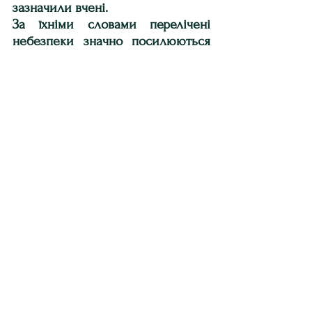
зазначили вчені.
За їхніми словами перелічені 
небезпеки значно посилюються 
поширенням дезінформації та 
теорій змови, які "погіршують 
комунікаційну екосистему та 
дедалі більше стирають межу між 
правдою та брехнею".
Після повномасштабного 
вторгнення Росії в Україну, у 2023 
році вченні перемістили стрілку 
на показник 90 секунд до півночі 
та зберегли цей показник у 2024 
році.
Учені звертають увагу, що 
останній договір, що залишився, 
про ядерну зброю між Россией і 
США – договір про скорочення 
ядерних озброєнь –   знаходиться 