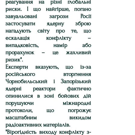
реагування на різні глобальні 
риски. І що найгірше, погано 
завуальовані загрози Росії 
застосувати ядерну зброю 
нагадують світу про те, що 
ескалація конфлікту – 
випадковість, намір або 
прорахунок – це жахливий 
ризик".
Експерти вказують, що із-за 
російського вторгнення 
Чорнобильський і Запорізький 
ядерні реактори фактично 
опинилися в зоні бойових дій 
порушуючи міжнародні 
протоколи, що погрожує 
масштабним викидом 
радіоактивних матеріалів.
"Вірогідність виходу конфлікту з-