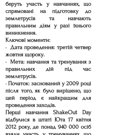
беруть участь у навчаннях, що 
спрямовані на підготовку до 
землетрусів та навчають 
правильним діям у разі їхнього 
виникнення.
Ключові моменти:
·  Дата проведення: третій четвер 
жовтня щороку.
·  Мета: навчання та тренування з 
правильних дій під час 
землетрусів.
· Початок: заснований у 2009 році 
після того, як було вирішено, що 
цей період є найкращим для 
проведення заходів.
Перші навчання ShakeOut Day 
відбулися в штаті Юта 17 квітня 
2012 року, де понад 940 000 осіб 
взяли участь у тренуваннях, що 