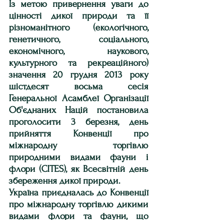
Із метою привернення уваги до 
цінності дикої природи та її 
різноманітного (екологічного, 
генетичного, соціального, 
економічного, наукового, 
культурного та рекреаційного) 
значення 20 грудня 2013 року 
шістдесят восьма сесія 
Генеральної Асамблеї Організації 
Об'єднаних Націй постановила 
проголосити 3 березня, день 
прийняття Конвенції про 
міжнародну торгівлю 
природними видами фауни і 
флори (СІТЕS), як Всесвітній день 
збереження дикої природи.
Україна приєдналась до Конвенції 
про міжнародну торгівлю дикими 
видами флори та фауни, що 