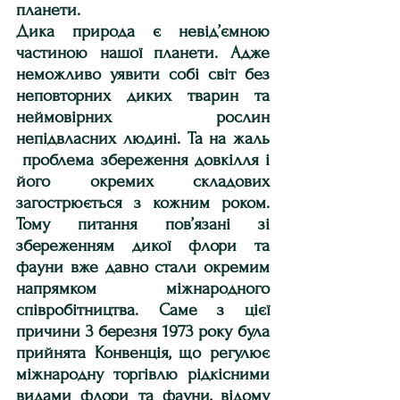
планети. 
Дика природа є невід’ємною 
частиною нашої планети. Адже 
неможливо уявити собі світ без 
неповторних диких тварин та 
неймовірних рослин 
непідвласних людині. Та на жаль 
 проблема збереження довкілля і 
його окремих складових 
загострюється з кожним роком. 
Тому питання пов’язані зі 
збереженням дикої флори та 
фауни вже давно стали окремим 
напрямком міжнародного 
співробітництва. Саме з цієї 
причини 3 березня 1973 року була 
прийнята Конвенція, що регулює 
міжнародну торгівлю рідкісними 
видами флори та фауни, відому 