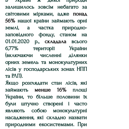
В Україні ж дикої природи 
залишилось зовсім небагато за 
світовими мірками, адже 
понад 
56%
 нашої країни займають орні 
землі, а частка природно-
заповідного фонду, станом на 
01.01.2020 р., 
складала
 всього 
6,77% території України 
(включаючи численні ділянки 
орних земель та монокультурних 
лісів у господарських зонах НПП 
та РЛП).
Якщо розглядати стан лісів, які 
займають 
менше 16%
 площі 
України, то більше половини їх 
були штучно створені і часто 
являють собою монокультурні 
насадження, які складно назвати 
природними екосистемами. При 