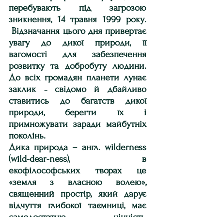
перебувають під загрозою 
зникнення, 14 травня 1999 року. 
 Відзначання цього дня привертає 
увагу до дикої природи, її 
вагомості для забезпечення 
розвитку та добробуту людини. 
До всіх громадян планети лунає 
заклик 
свідомо й дбайливо 
– 
ставитись до багатств дикої 
природи, берегти їх і 
примножувати заради майбутніх 
поколінь.
Дика природа – англ. wilderness 
(wild-dear-ness), в 
екофілософських творах це 
«земля з власною волею», 
священний простір, який дарує 
відчуття глибокої таємниці, має 