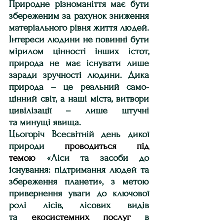
Природне різноманіття має бути 
збереженим за рахунок зниження 
матеріального рівня життя людей. 
Інтереси людини не повинні бути 
мірилом цінності інших істот, 
природа не має існувати лише 
заради зручності людини. Дика 
природа – це реальний само­
цінний світ, а наші міста, витвори 
цивілізації – лише штучні 
та минущі явища.
Цьогоріч Всесвітній день дикої 
природи 
проводиться під 
темою
 «Ліси та засоби до 
існування: підтримання людей та 
збереження планети», з метою 
привернення уваги до ключової 
ролі лісів, лісових видів 
та 
екосистемних послуг
 в 