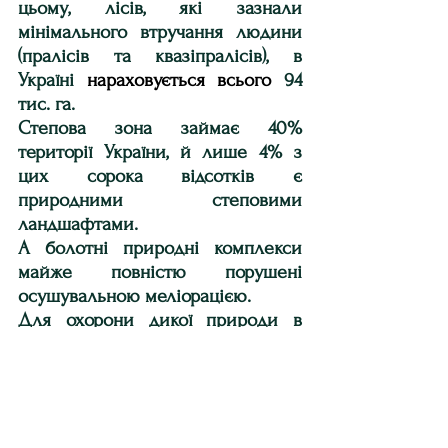
цьому, лісів, які зазнали 
мінімального втручання людини 
(пралісів та квазіпралісів), в 
Україні 
нараховується всього
 94 
тис. га.
Степова зона займає 40% 
території України, й лише 4% з 
цих сорока відсотків є 
природними степовими 
ландшафтами.
А болотні природні комплекси 
майже повністю порушені 
осушувальною меліорацією.
Для охорони дикої природи в 
Україні створюються об’єкти 
природно-заповідного фонду 
(понад 
8,5 тисяч
 територій та 
об’єктів, сукупною площею понад 
4,085 млн га), оголошуються 