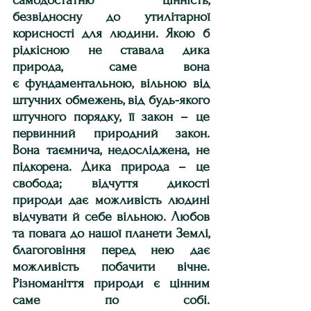
самодостатню цінність, 
безвідносну до утилітарної 
корисності для людини. Якою б 
рідкісною не ставала дика 
природа, саме вона 
є фундамента­льною, вільною від 
штучних обмежень, від будь-якого 
штучного порядку, її закон – це 
первинний природний закон. 
Вона таємнича, недосліджена, не 
підкорена. Дика природа – це 
свобода; відчуття дикості 
природи дає можливість людині 
відчувати й себе вільною. Любов 
та повага до нашої планети Землі, 
благоговіння перед нею дає 
можливість побачити вічне. 
Різноманіття природи є цінним 
саме по собі. 