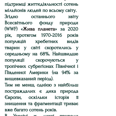
підтримці життєдіяльності сотень 
мільйонів людей по всьому світу.
Згідно останнього звіту 
Всесвітнього фонду природи 
(WWF) «
Жива планета
» за 2020 
рік, протягом 1970-2016 років 
популяцій хребетних видів 
тварин у світі скоротились у 
середньому на 68%
.
 Найшвидше 
популяції скорочуються у 
тропічних субрегіонах Північної і 
Південної Америки (на 94% за 
вищевказаний період).
Тим не менш, однією з найбільш 
постраждалих є дика природа 
Європи, оскільки історія її 
знищення та фрагментації триває 
вже багато сотень років.