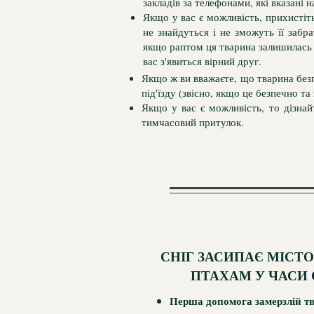
закладів за телефонами, які вказані н
Якщо у вас є можливість, прихистіть
не знайдуться і не зможуть її забра
якщо раптом ця тварина залишилась б
вас з'явиться вірний друг.
Якщо ж ви вважаєте, що тварина безп
під'їзду (звісно, якщо це безпечно т
Якщо у вас є можливість, то дізнай
тимчасовий притулок.
СНІГ ЗАСИПАЄ МІСТО
ПТАХАМ У ЧАСИ 
Перша допомога замерзлій т