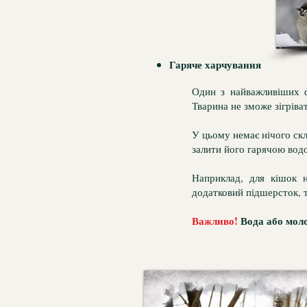
Гаряче харчування
Один з найважливіших ф
Тварина не зможе зігріват
У цьому немає нічого скл
залити його гарячою вод
Наприклад, для кішок н
додатковий підшерсток, т
Важливо!
Вода або моло