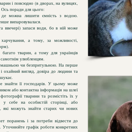
арин і повсюдно (в дворах, на вулицях,
. Ось поради для цього:
, де можна лишити ємність з водою.
менше випаровувалася.
а ввечері) запаси води, бо в ній може
харчування, а тому, за можливості,
орм).
 багато тварин, а тому для українців
и самотнім улюбленцям.
домашньою чи безпритульною. На перше
і охайний вигляд, довіра до людини та
 шукає.
е знайти її господарів. У цьому може
ником або контактна інформація на шлеї
фотографії тварини та розмістіть їх у
 у себе на особистій сторінці, або
в, які можуть знайти старих чи нових
ет поранень і за потреби відвести до
ки. Уточнюйте графік роботи конкретних