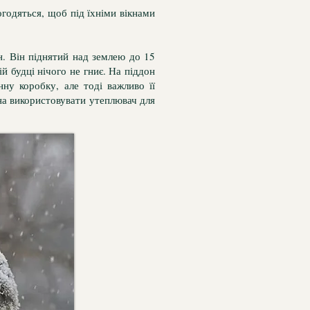
годяться, щоб під їхніми вікнами
н. Він піднятий над землею до 15
ій будці нічого не гниє. На піддон
ну коробку, але тоді важливо її
на використовувати утеплювач для