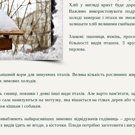
Хліб у вигляді крихт буде дор
Важливо використовувати подр
холоді замерзає і птахи не змо
залишати хліб великими скибками
Злакові: пшениця, ячмінь, прос
більшості видів пташок. З кру
перлова.
нішиий корм для зимуючих птахів. Велика кількість рослинних жи
х зимових холодів.
ь синиці, повзики і деякі інші види птахів. Але варто пам'ятати,
 сала нанизуються на мотузку, яка вішається на гілках дерев або 
кож кішкам і собакам.
приваблюють найкрасивіших зимових відвідувачів годівниць – дроз
іх видів їдять не ягоди, а кісточки. Плоди потрібно заготовити і вис