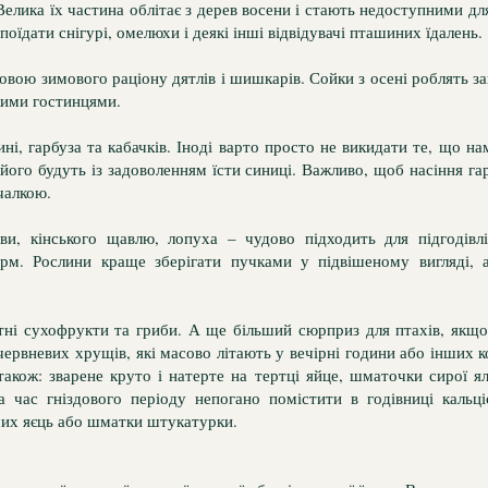
 Велика їх частина облітає з дерев восени і стають недоступними дл
поїдати снігурі, омелюхи і деякі інші відвідувачі пташиних їдалень.
вою зимового раціону дятлів і шишкарів. Сойки з осені роблять за
кими гостинцями.
ні, гарбуза та кабачків. Іноді варто просто не викидати те, що нам
 його будуть із задоволенням їсти синиці. Важливо, щоб насіння г
чалкою.
ви, кінського щавлю, лопуха – чудово підходить для підгодівл
рм. Рослини краще зберігати пучками у підвішеному вигляді, 
тні сухофрукти та гриби. А ще більший сюрприз для птахів, якщо
ервневих хрущів, які масово літають у вечірні години або інших к
також: зварене круто і натерте на тертці яйце, шматочки сирої я
 час гніздового періоду непогано помістити в годівниці кальці
их яєць або шматки штукатурки.