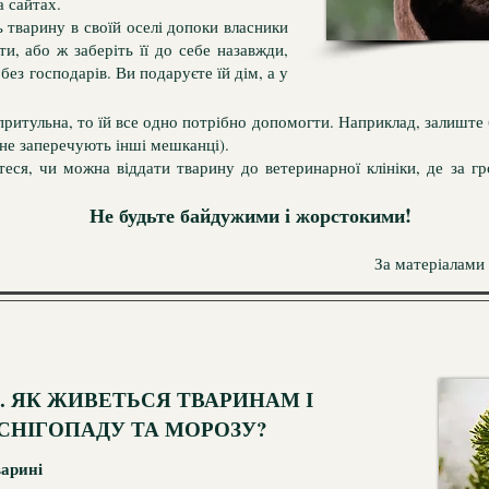
а сайтах.
 тварину в своїй оселі допоки власники
ти, або ж заберіть її до себе назавжди,
ез господарів. Ви подаруєте їй дім, а у
ритульна, то їй все одно потрібно допомогти. Наприклад, залиште бі
а не заперечують інші мешканці).
теся, чи можна віддати тварину до ветеринарної клініки, де за г
Не будьте байдужими і жорстокими!
За матеріалами
. ЯК ЖИВЕТЬСЯ ТВАРИНАМ І
СНІГОПАДУ ТА МОРОЗУ?
варині