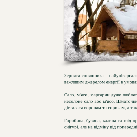
Зернята соняшника – найуніверсаль
важливим джерелом енергії в умова
Сало, м'ясо, маргарин дуже люблят
несолоне сало або м'ясо. Шматочки
дісталася воронам та сорокам, а та
Горобина, бузина, калина та глід 
снігурі, але на відміну від попередн