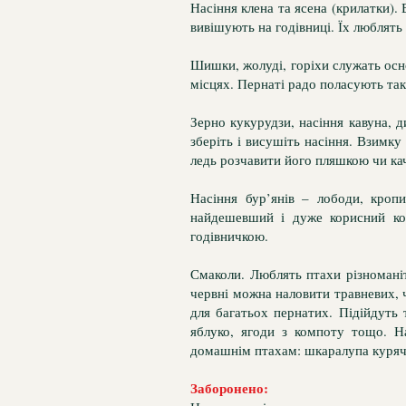
Насіння клена та ясена (крилатки).
вивішують на годівниці. Їх люблять 
Шишки, жолуді, горіхи служать осно
місцях. Пернаті радо поласують та
Зерно кукурудзи, насіння кавуна, ди
зберіть і висушіть насіння. Взимку
ледь розчавити його пляшкою чи ка
Насіння бур’янів – лободи, кропи
найдешевший і дуже корисний ко
годівничкою.
Смаколи. Люблять птахи різномані
червні можна наловити травневих, ч
для багатьох пернатих. Підійдуть 
яблуко, ягоди з компоту тощо. На
домашнім птахам: шкаралупа куряч
Заборонено: