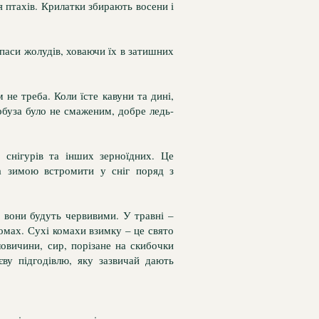
я птахів. Крилатки збирають восени і
паси жолудів, ховаючи їх в затишних
 не треба. Коли їсте кавуни та дині,
арбуза було не смаженим, добре ледь-
і снігурів та інших зерноїдних. Це
а зимою встромити у сніг поряд з
 вони будуть червивими. У травні –
омах. Сухі комахи взимку – це свято
ловичини, сир, порізане на скибочки
єву підгодівлю, яку зазвичай дають