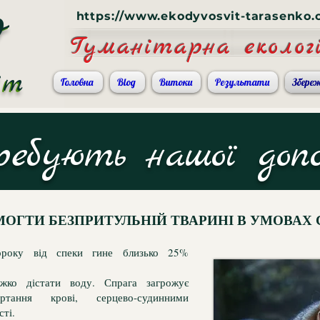
https://www.ekodyvosvit-tarasenko
О
О
Гуманітарна екологі
іт
іт
Головна
Blog
Витоки
Результати
Збере
ебують нашої доп
ОГТИ БЕЗПРИТУЛЬНІЙ ТВАРИНІ В УМОВАХ
ороку від спеки гине близько 25%
жко дістати воду. Спрага загрожує
тання крові, серцево-судинними
ті.