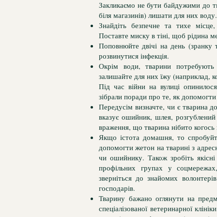
Закликаємо не бути байдужими до тв
біля магазинів) лишати для них воду
Знайдіть безпечне та тихе місце
Поставте миску в тіні, щоб рідина 
Поповнюйте двічі на день (зранку т
розвинутися інфекція.
Окрім води, тварини потребують 
залишайте для них їжу (наприклад, к
Під час війни на вулиці опинилося
зібрали поради про те, як допомогт
Передусім визначте, чи є тварина 
вказує ошийник, шлея, розгублений 
враження, що тварина нібито когось
Якщо істота домашня, то спробуйт
допомогти жетон на тварині з адрес
чи ошийнику. Також зробіть якісні 
профільних групах у соцмережах,
зверніться до знайомих волонтері
господарів.
Тварину бажано оглянути на предм
спеціалізованої ветеринарної кліні