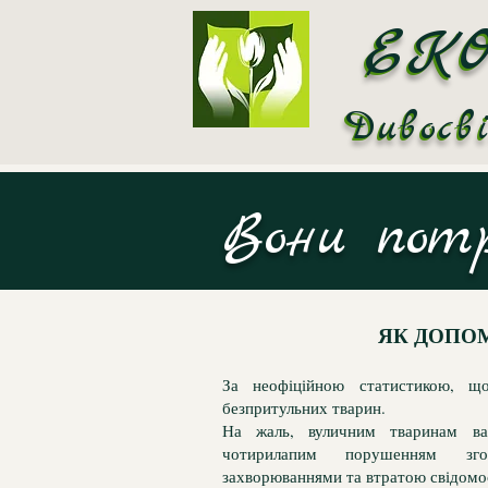
ЕК
ЕК
Дивосв
Дивосв
Вони потр
ЯК ДОПОМ
За неофіційною статистикою, щ
безпритульних тварин.
На жаль, вуличним тваринам ва
чотирилапим порушенням згор
захворюваннями та втратою свідомос