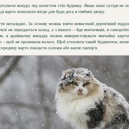
штувати конуру під захистом стін будинку. Якщо ваші сусіди не по
ді варто пошукати місце для буди десь в глибині двору.
тя нескладно. За основу можна взяти невисокий дерев'яний піддо
землі не передається холод, а з іншого – йде вентиляція, в саморобн
ик, в крайньому випадку можна використовувати звичайну картон
ю – щоб не проникала волога. Щоб утеплити такий будиночок, мож
всередину варто покласти соломи або капле ганчір'я.