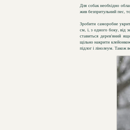
Для собак необхідно обла
жив безпритульний пес, то
Зробити саморобне укрит
см, і, з одного боку, від 
ставиться дерев'яний ящ
щільно накрити клейонко
підлог і лінолеум. Також 