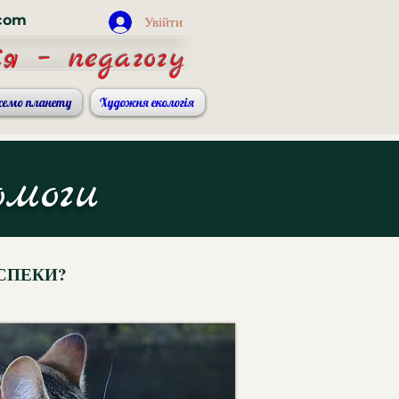
.com
Увійти
я – педагогу
жемо планету
Художня екологія
омоги
 СПЕКИ?