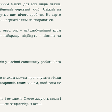
ечним майже для всіх видів птахів.
ібнений черствий хліб. Свіжий на
жуть з ним нічого зробити. Не варто
 – пернаті з ним не впораються.
о, овес, рис – найулюбленіший корм
п найкраще підійдуть – вівсяна та
рів у насінні соняшнику робить його
 що птахам можна пропонувати тільки
чагарників таким чином, щоб вона не
дів і омелюхів Охоче ласують ними і
ушити заздалегідь, з осені.