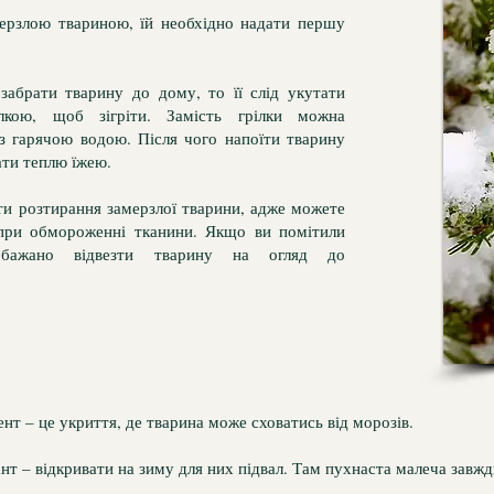
мерзлою твариною, їй необхідно надати першу
абрати тварину до дому, то її слід укутати
кою, щоб зігріти. Замість грілки можна
з гарячою водою. Після чого напоїти тварину
ати теплю їжею.
и розтирання замерзлої тварини, адже можете
при обмороженні тканини. Якщо ви помітили
 бажано відвезти тварину на огляд до
т – це укриття, де тварина може сховатись від морозів.
нт – відкривати на зиму для них підвал. Там пухнаста малеча завжди